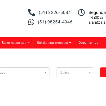
(51) 3226-5044
Segunda 
08h30 às 
(51) 98254-4946
aiala@aia
Baixe nosso app
Solicite sua proposta
Documentos
ade
Bairro